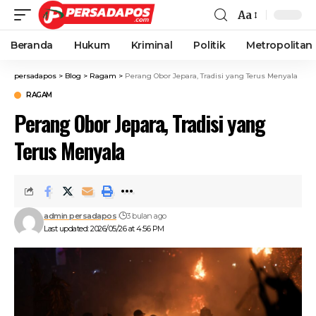
Aa
Beranda
Hukum
Kriminal
Politik
Metropolitan
persadapos
>
Blog
>
Ragam
>
Perang Obor Jepara, Tradisi yang Terus Menyala
RAGAM
Perang Obor Jepara, Tradisi yang
Terus Menyala
admin persadapos
3 bulan ago
Last updated: 2026/05/26 at 4:56 PM