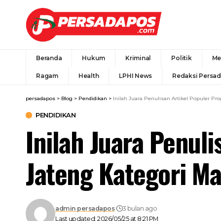
Beranda
Hukum
Kriminal
Politik
Me
Ragam
Health
LPHI News
Redaksi Persa
persadapos
>
Blog
>
Pendidikan
>
Inilah Juara Penulisan Artikel Populer 
PENDIDIKAN
Inilah Juara Penul
Jateng Kategori M
admin persadapos
3 bulan ago
Last updated: 2026/05/25 at 8:21 PM