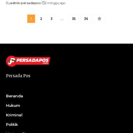
By
admin persadapos
2 minggu ago
1
2
3
…
35
36
Persada Pos
Beranda
Hukum
Kriminal
Politik