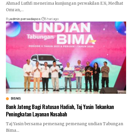
Ahmad Luthfi menerima kunjungan perwakilan E3i, Medhat
Omran,
…
By
admin persadapos
5 hari ago
BISNIS
Bank Jateng Bagi Ratusan Hadiah, Taj Yasin Tekankan
Peningkatan Layanan Nasabah
Taj Yasin bersama pemenang pemenang undian Tabungan
Bima
…