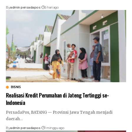
By
admin persadapos
6 hari ago
BISNIS
Realisasi Kredit Perumahan di Jateng Tertinggi se-
Indonesia
PersadaPos, BATANG — Provinsi Jawa Tengah menjadi
daerah
…
By
admin persadapos
1 minggu ago