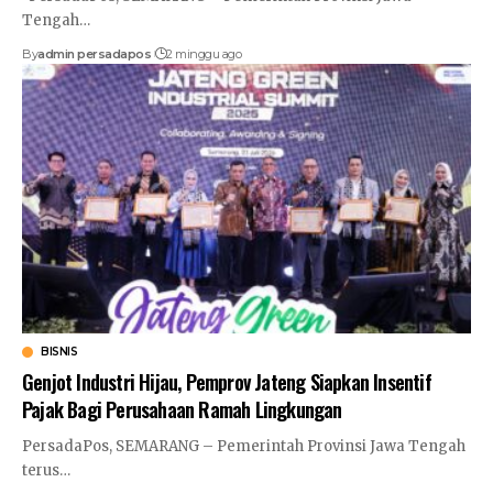
Tengah
…
By
admin persadapos
2 minggu ago
BISNIS
Genjot Industri Hijau, Pemprov Jateng Siapkan Insentif
Pajak Bagi Perusahaan Ramah Lingkungan
PersadaPos, SEMARANG – Pemerintah Provinsi Jawa Tengah
terus
…