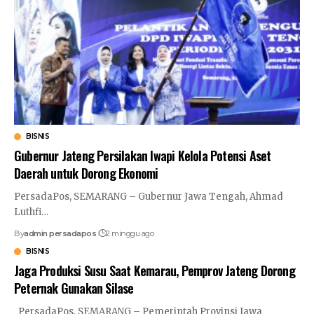
BISNIS
Gubernur Jateng Persilakan Iwapi Kelola Potensi Aset
Daerah untuk Dorong Ekonomi
PersadaPos, SEMARANG – Gubernur Jawa Tengah, Ahmad
Luthfi
…
By
admin persadapos
2 minggu ago
BISNIS
Jaga Produksi Susu Saat Kemarau, Pemprov Jateng Dorong
Peternak Gunakan Silase
PersadaPos, SEMARANG – Pemerintah Provinsi Jawa