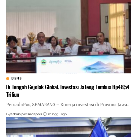
BISNIS
Di Tengah Gejolak Global, Investasi Jateng Tembus Rp48,54
Triliun
PersadaPos, SEMARANG – Kinerja investasi di Provinsi Jawa
…
By
admin persadapos
1 minggu ago