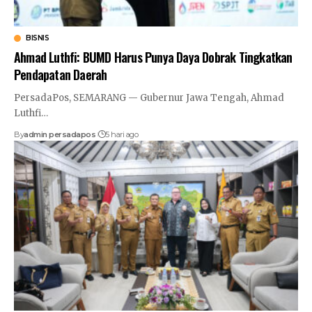
BISNIS
Ahmad Luthfi: BUMD Harus Punya Daya Dobrak Tingkatkan
Pendapatan Daerah
PersadaPos, SEMARANG — Gubernur Jawa Tengah, Ahmad
Luthfi
…
By
admin persadapos
5 hari ago