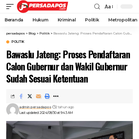
Aa
Beranda
Hukum
Kriminal
Politik
Metropolitan
persadapos
>
Blog
>
Politik
>
Bawaslu Jateng: Proses Pendaftaran Calon Gubernur dan Wakil Gubernur Sudah Sesuai Ketentuan
POLITIK
Bawaslu Jateng: Proses Pendaftaran
Calon Gubernur dan Wakil Gubernur
Sudah Sesuai Ketentuan
admin persadapos
2 tahun ago
Last updated: 2024/08/30 at 9:43 AM