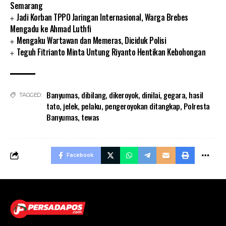
Semarang
Jadi Korban TPPO Jaringan Internasional, Warga Brebes
Mengadu ke Ahmad Luthfi
Mengaku Wartawan dan Memeras, Diciduk Polisi
Teguh Fitrianto Minta Untung Riyanto Hentikan Kebohongan
Banyumas
,
dibilang
,
dikeroyok
,
dinilai
,
gegara
,
hasil
TAGGED:
tato
,
jelek
,
pelaku
,
pengeroyokan ditangkap
,
Polresta
Banyumas
,
tewas
Facebook