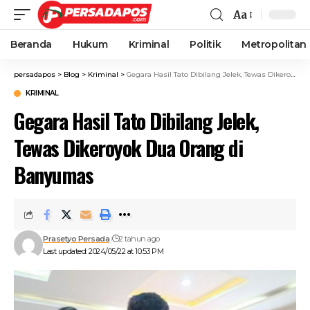
Aa
Beranda
Hukum
Kriminal
Politik
Metropolitan
persadapos
>
Blog
>
Kriminal
>
Gegara Hasil Tato Dibilang Jelek, Tewas Dikeroyok Dua Orang di Banyumas
KRIMINAL
Gegara Hasil Tato Dibilang Jelek,
Tewas Dikeroyok Dua Orang di
Banyumas
Prasetyo Persada
2 tahun ago
Last updated: 2024/05/22 at 10:53 PM