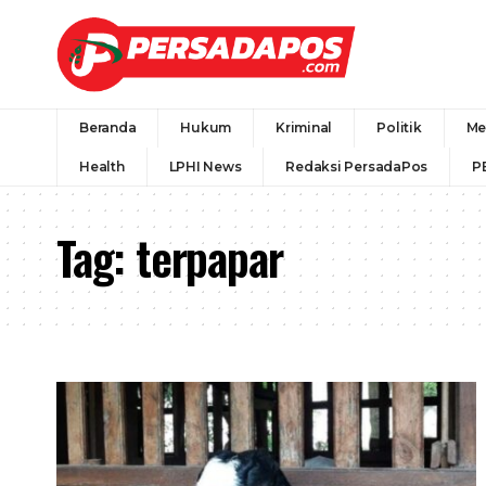
Beranda
Hukum
Kriminal
Politik
Me
Health
LPHI News
Redaksi PersadaPos
P
Tag:
terpapar