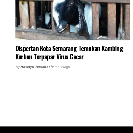
Dispertan Kota Semarang Temukan Kambing
Kurban Terpapar Virus Cacar
By
Prasetyo Persada
2 tahun ago