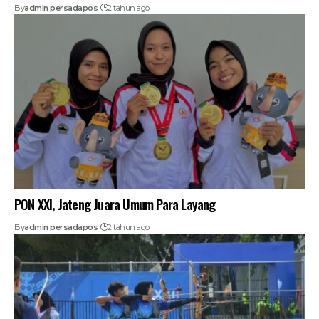
By
admin persadapos
2 tahun ago
PON XXI, Jateng Juara Umum Para Layang
By
admin persadapos
2 tahun ago