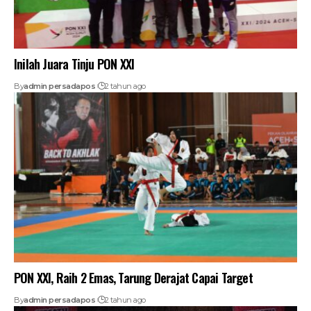
Inilah Juara Tinju PON XXI
By
admin persadapos
2 tahun ago
PON XXI, Raih 2 Emas, Tarung Derajat Capai Target
By
admin persadapos
2 tahun ago