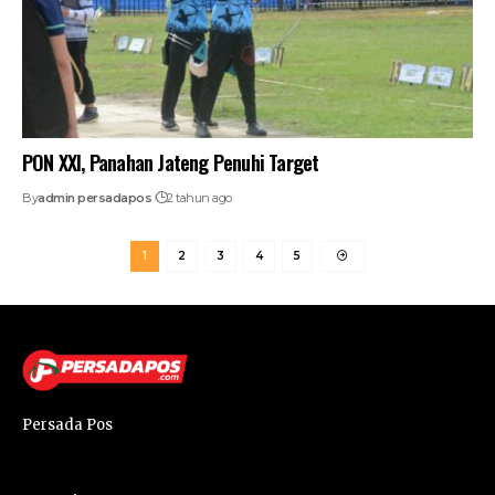
PON XXI, Panahan Jateng Penuhi Target
By
admin persadapos
2 tahun ago
1
2
3
4
5
Persada Pos