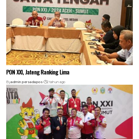
PON XXI, Jateng Ranking Lima
By
admin persadapos
2 tahun ago