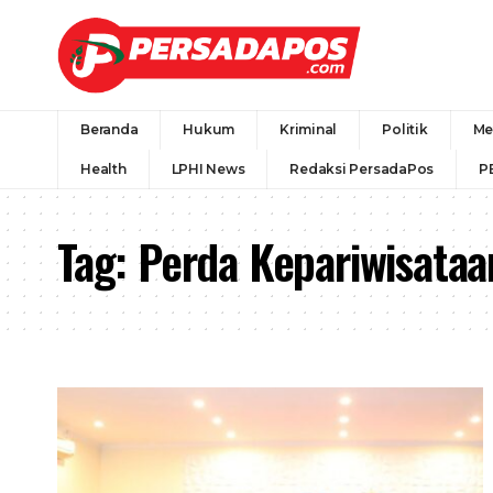
Beranda
Hukum
Kriminal
Politik
Me
Health
LPHI News
Redaksi PersadaPos
P
Tag:
Perda Kepariwisataa