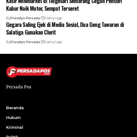
Kasir Minimarket di Tlogosari Semarang Cegah Pencuri
Kabur Naik Motor, Sempat Terseret
By
Prasetyo Persada
2 tahun ago
Gegara Saling Ejek di Media Sosial, Dua Geng Tawuran di
Salatiga Gunakan Clurit
By
Prasetyo Persada
2 tahun ago
Persada Pos
Beranda
Hukum
Kriminal
Politik