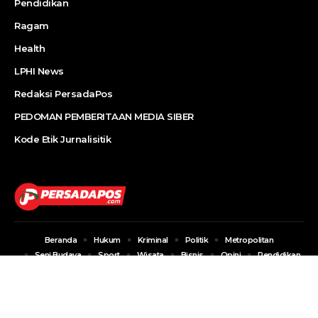
Pendidikan
Ragam
Health
LPHI News
Redaksi PersadaPos
PEDOMAN PEMBERITAAN MEDIA SIBER
Kode Etik Jurnalisitik
Beranda
Hukum
Kriminal
Politik
Metropolitan
Seni Budaya
Sport
Wisata
Bisnis
Opini
Pendidikan
Ragam
Health
LPHI News
Redaksi PersadaPos
PEDOMAN PEMBERITAAN MEDIA SIBER
Kode Etik Jurnalisitik
© PT Persada Media Sejahtera. All Rights Reserved.