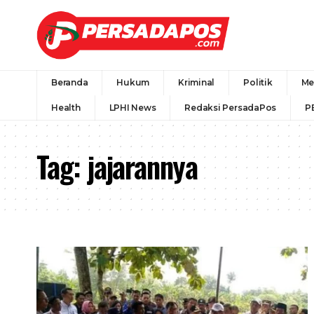
Beranda
Hukum
Kriminal
Politik
Me
Health
LPHI News
Redaksi PersadaPos
P
Tag:
jajarannya