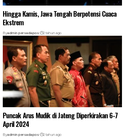
Hingga Kamis, Jawa Tengah Berpotensi Cuaca
Ekstrem
By
admin persadapos
2 tahun ago
Puncak Arus Mudik di Jateng Diperkirakan 6-7
April 2024
By
admin persadapos
2 tahun ago