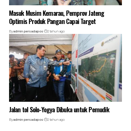
Masuk Musim Kemarau, Pemprov Jateng
Optimis Produk Pangan Capai Target
By
admin persadapos
2 tahun ago
Jalan tol Solo-Yogya Dibuka untuk Pemudik
By
admin persadapos
2 tahun ago