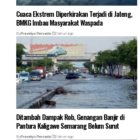
Cuaca Ekstrem Diperkirakan Terjadi di Jateng,
BMKG Imbau Masyarakat Waspada
By
Prasetyo Persada
2 tahun ago
Ditambah Dampak Rob, Genangan Banjir di
Pantura Kaligawe Semarang Belum Surut
By
Prasetyo Persada
2 tahun ago