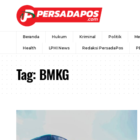
Beranda
Hukum
Kriminal
Politik
Me
Health
LPHI News
Redaksi PersadaPos
P
Tag:
BMKG