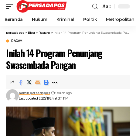
Aa
Beranda
Hukum
Kriminal
Politik
Metropolitan
persadapos
>
Blog
>
Ragam
>
Inilah 14 Program Penunjang Swasembada Pangan
RAGAM
Inilah 14 Program Penunjang
Swasembada Pangan
admin persadapos
8 bulan ago
Last updated: 2025/11/24 at 3:11 PM