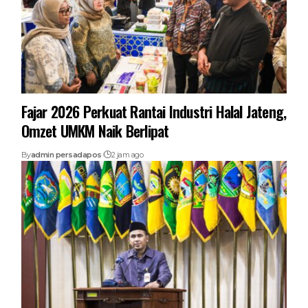
Fajar 2026 Perkuat Rantai Industri Halal Jateng,
Omzet UMKM Naik Berlipat
By
admin persadapos
2 jam ago