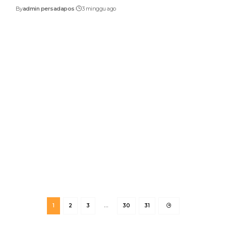
By
admin persadapos
3 minggu ago
1
2
3
…
30
31