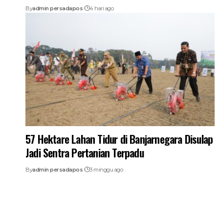
By
admin persadapos
4 hari ago
57 Hektare Lahan Tidur di Banjarnegara Disulap
Jadi Sentra Pertanian Terpadu
By
admin persadapos
3 minggu ago