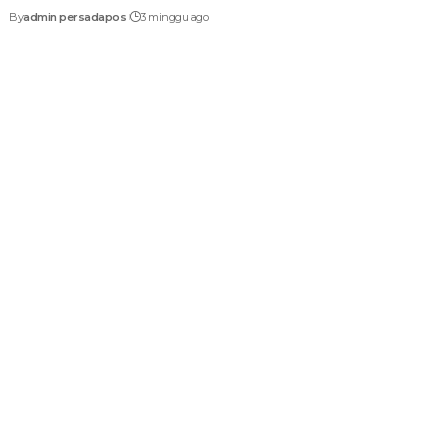
By
admin persadapos
3 minggu ago