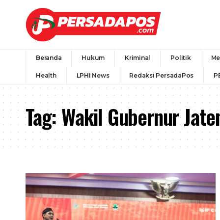
Beranda
Hukum
Kriminal
Politik
Me
Health
LPHI News
Redaksi PersadaPos
P
Tag:
Wakil Gubernur Jaten