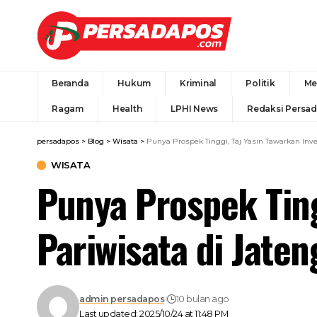
Beranda
Hukum
Kriminal
Politik
Me
Ragam
Health
LPHI News
Redaksi Persa
persadapos
>
Blog
>
Wisata
>
Punya Prospek Tinggi, Taj Yasin Tawarkan Inve
WISATA
Punya Prospek Ting
Pariwisata di Jaten
admin persadapos
10 bulan ago
Last updated: 2025/10/24 at 11:48 PM