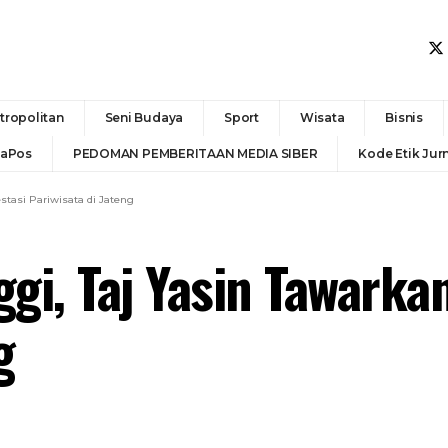
tropolitan
Seni Budaya
Sport
Wisata
Bisnis
daPos
PEDOMAN PEMBERITAAN MEDIA SIBER
Kode Etik Jurn
stasi Pariwisata di Jateng
gi, Taj Yasin Tawarkan
g