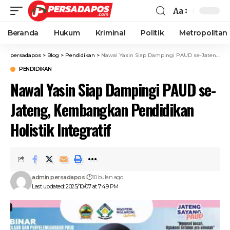
Aa
Beranda
Hukum
Kriminal
Politik
Metropolitan
persadapos
>
Blog
>
Pendidikan
>
Nawal Yasin Siap Dampingi PAUD se-Jateng, Kembangkan Pendidikan Holistik Integratif
PENDIDIKAN
Nawal Yasin Siap Dampingi PAUD se-
Jateng, Kembangkan Pendidikan
Holistik Integratif
admin persadapos
10 bulan ago
Last updated: 2025/10/07 at 7:49 PM