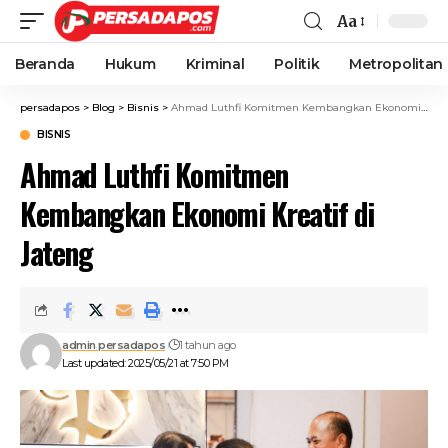
Aa
Beranda
Hukum
Kriminal
Politik
Metropolitan
persadapos
>
Blog
>
Bisnis
>
Ahmad Luthfi Komitmen Kembangkan Ekonomi Kreatif di Jateng
BISNIS
Ahmad Luthfi Komitmen
Kembangkan Ekonomi Kreatif di
Jateng
admin persadapos
1 tahun ago
Last updated: 2025/05/21 at 7:50 PM