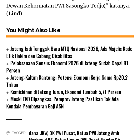
Dewan Kehormatan PWI Sasongko Tedjo),’’ katanya.
(
Lind
)
You Might Also Like
Jateng Jadi Tonggak Baru MTQ Nasional 2026, Ada Majelis Kode
Etik Hakim dan Cabang Disabilitas
Pelaksanaan Sensus Ekonomi 2026 di Jateng Sudah Capai 81
Persen
Jateng-Kaltim Kantongi Potensi Ekonomi Kerja Sama Rp20,2
Triliun
Kemiskinan di Jateng Turun, Ekonomi Tumbuh 5,71 Persen
Meski TKD Dipangkas, Pemprov Jateng Pastikan Tak Ada
Kendala Pembayaran Gaji ASN
dana UKW
,
DK PWI Pusat
,
Ketua PWI Jateng Amir
TAGGED:
Machmud NS
,
Ketua Umum PWI Pusat Hendry Ch