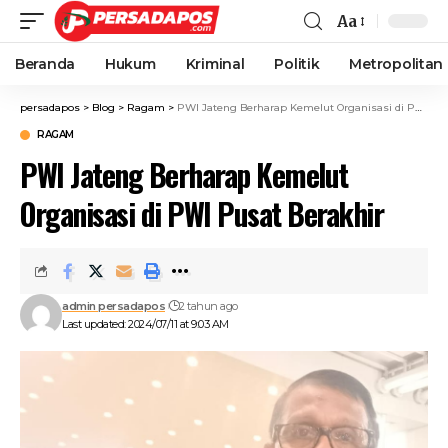
Aa
Beranda
Hukum
Kriminal
Politik
Metropolitan
persadapos
>
Blog
>
Ragam
>
PWI Jateng Berharap Kemelut Organisasi di PWI Pusat Berakhir
RAGAM
PWI Jateng Berharap Kemelut
Organisasi di PWI Pusat Berakhir
admin persadapos
2 tahun ago
Last updated: 2024/07/11 at 9:03 AM