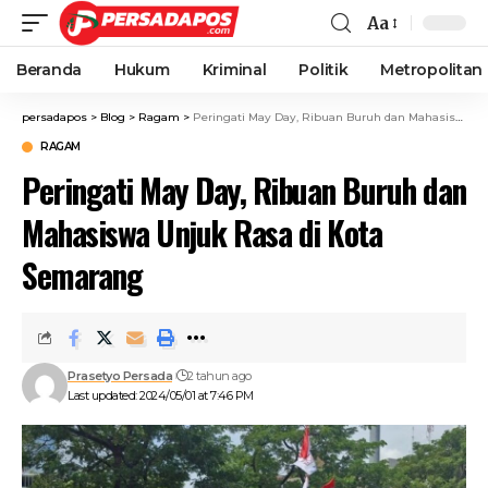
Aa
Beranda
Hukum
Kriminal
Politik
Metropolitan
persadapos
>
Blog
>
Ragam
>
Peringati May Day, Ribuan Buruh dan Mahasiswa Unjuk Rasa di Kota Semarang
RAGAM
Peringati May Day, Ribuan Buruh dan
Mahasiswa Unjuk Rasa di Kota
Semarang
Prasetyo Persada
2 tahun ago
Last updated: 2024/05/01 at 7:46 PM