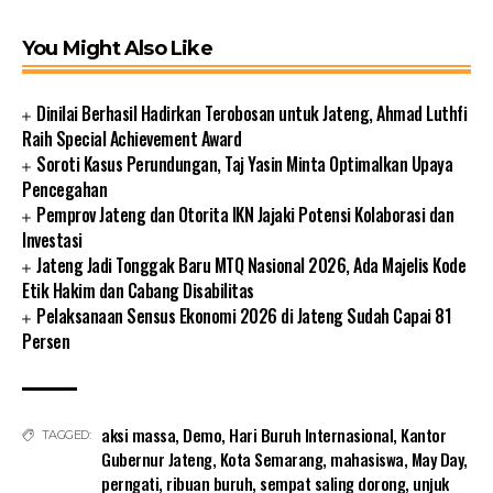
You Might Also Like
Dinilai Berhasil Hadirkan Terobosan untuk Jateng, Ahmad Luthfi
Raih Special Achievement Award
Soroti Kasus Perundungan, Taj Yasin Minta Optimalkan Upaya
Pencegahan
Pemprov Jateng dan Otorita IKN Jajaki Potensi Kolaborasi dan
Investasi
Jateng Jadi Tonggak Baru MTQ Nasional 2026, Ada Majelis Kode
Etik Hakim dan Cabang Disabilitas
Pelaksanaan Sensus Ekonomi 2026 di Jateng Sudah Capai 81
Persen
aksi massa
,
Demo
,
Hari Buruh Internasional
,
Kantor
TAGGED:
Gubernur Jateng
,
Kota Semarang
,
mahasiswa
,
May Day
,
perngati
,
ribuan buruh
,
sempat saling dorong
,
unjuk