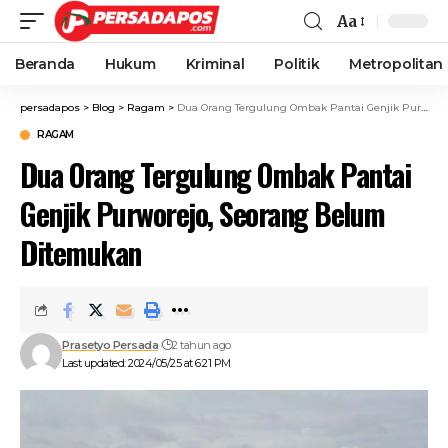
Aa
Beranda
Hukum
Kriminal
Politik
Metropolitan
persadapos
>
Blog
>
Ragam
>
Dua Orang Tergulung Ombak Pantai Genjik Purworejo, Seorang Belum Ditemukan
RAGAM
Dua Orang Tergulung Ombak Pantai
Genjik Purworejo, Seorang Belum
Ditemukan
Prasetyo Persada
2 tahun ago
Last updated: 2024/05/25 at 6:21 PM