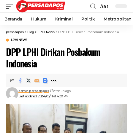
Aa
Beranda
Hukum
Kriminal
Politik
Metropolitan
persadapos
>
Blog
>
LPHI News
>
DPP LPHI Dirikan Posbakum Indonesia
LPHI NEWS
DPP LPHI Dirikan Posbakum
Indonesia
admin persadapos
2 tahun ago
Last updated: 2024/05/11 at 4:39 PM