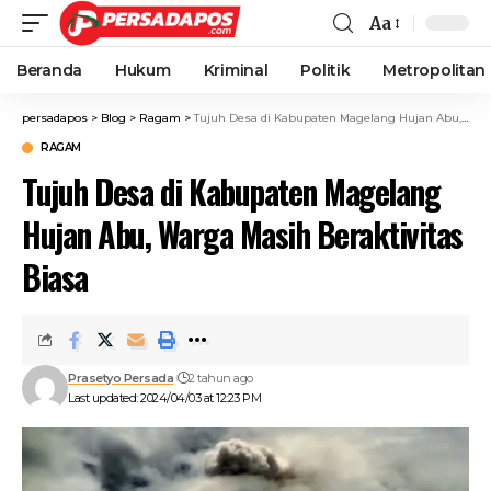
Aa
Beranda
Hukum
Kriminal
Politik
Metropolitan
persadapos
>
Blog
>
Ragam
>
Tujuh Desa di Kabupaten Magelang Hujan Abu, Warga Masih Beraktivitas Biasa
RAGAM
Tujuh Desa di Kabupaten Magelang
Hujan Abu, Warga Masih Beraktivitas
Biasa
Prasetyo Persada
2 tahun ago
Last updated: 2024/04/03 at 12:23 PM