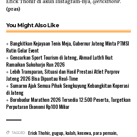
Erick Thohir di akun Instagram-nya,
@erickthohir
.
(pras)
You Might Also Like
Bangkitkan Kejayaan Tenis Meja, Gubernur Jateng Minta PTMSI
Rutin Gelar Event
Gencarkan Sport Tourism di Jateng, Ahmad Luthfi Ikut
Ramaikan Sukoharjo Run 2026
Lebih Transparan, Situasi dan Hasil Prestasi Atlet Porprov
Jateng 2026 Bisa Dipantau Real-Time
Sumarno Ajak Semua Pihak Sengkuyung Kebangkitan Koperasi
di Jateng
Borobudur Marathon 2026 Tersedia 12.500 Peserta, Targetkan
Perputaran Ekonomi Rp100 Miliar
Erick Thohir
,
gugup
,
kalah
,
kecewa
,
para pemain
,
TAGGED: