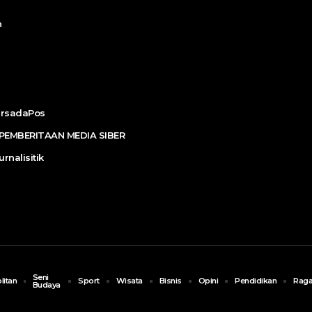
n
ersadaPos
EMBERITAAN MEDIA SIBER
urnalisitik
Seni
litan
Sport
Wisata
Bisnis
Opini
Pendidikan
Rag
Budaya