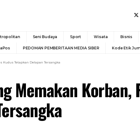
tropolitan
Seni Budaya
Sport
Wisata
Bisnis
daPos
PEDOMAN PEMBERITAAN MEDIA SIBER
Kode Etik Jurn
es Kudus Tetapkan Delapan Tersangka
ling Memakan Korban, 
Tersangka