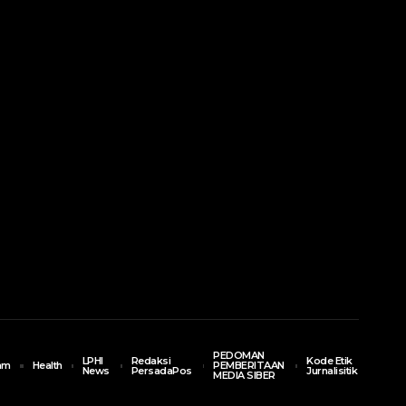
PEDOMAN
LPHI
Redaksi
Kode Etik
am
Health
PEMBERITAAN
News
PersadaPos
Jurnalisitik
MEDIA SIBER