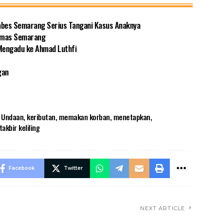
tabes Semarang Serius Tangani Kasus Anaknya
 Emas Semarang
 Mengadu ke Ahmad Luthfi
gan
 Undaan
,
keributan
,
memakan korban
,
menetapkan
,
takbir keliling
Facebook
Twitter
NEXT ARTICLE