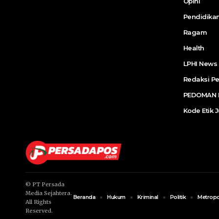
Opini
Pendidika
Ragam
Health
LPHI News
Redaksi P
PEDOMAN P
Kode Etik J
© PT Persada
Media Sejahtera.
Beranda
Hukum
Kriminal
Politik
Metropo
All Rights
Reserved.