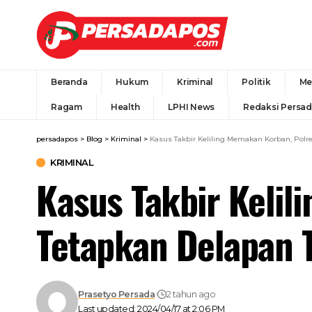
Beranda
Hukum
Kriminal
Politik
Me
Ragam
Health
LPHI News
Redaksi Persa
persadapos
>
Blog
>
Kriminal
>
Kasus Takbir Keliling Memakan Korban, Polr
KRIMINAL
Kasus Takbir Keli
Tetapkan Delapan 
Prasetyo Persada
2 tahun ago
Last updated: 2024/04/17 at 2:06 PM