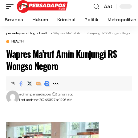
Aa
Beranda
Hukum
Kriminal
Politik
Metropolitan
persadapos
>
Blog
>
Health
>
Wapres Ma’ruf Amin Kunjungi RS Wongso Negoro
HEALTH
Wapres Ma’ruf Amin Kunjungi RS
Wongso Negoro
admin persadapos
3 tahun ago
Last updated: 2024/01/27 at 12:26 AM