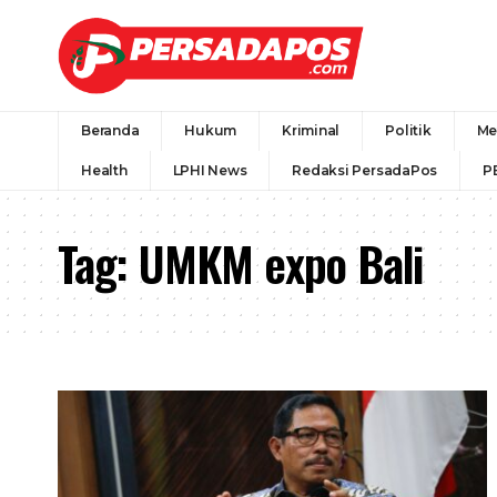
Beranda
Hukum
Kriminal
Politik
Me
Health
LPHI News
Redaksi PersadaPos
P
Tag:
UMKM expo Bali