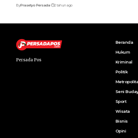
By
Prasetyo Persada
2 tahun ago
Beranda
Hukum
Persada Pos
Kriminal
Politik
Metropolit
Seni Buda
Sport
Wisata
Bisnis
Opini