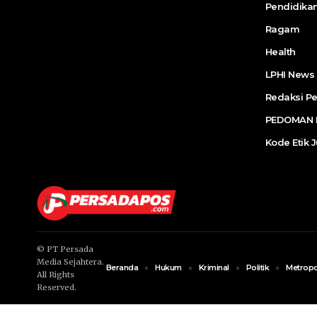
Pendidika
Ragam
Health
LPHI News
Redaksi P
PEDOMAN P
Kode Etik J
© PT Persada
Media Sejahtera.
Beranda
Hukum
Kriminal
Politik
Metropo
All Rights
Reserved.