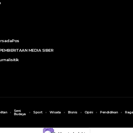
n
ersadaPos
EMBERITAAN MEDIA SIBER
urnalisitik
Seni
litan
Sport
Wisata
Bisnis
Opini
Pendidikan
Rag
Budaya