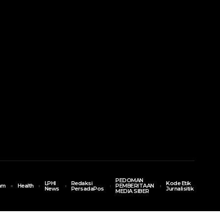
PEDOMAN
LPHI
Redaksi
Kode Etik
am
Health
PEMBERITAAN
News
PersadaPos
Jurnalisitik
MEDIA SIBER