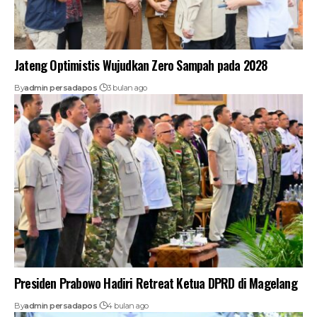
Jateng Optimistis Wujudkan Zero Sampah pada 2028
By
admin persadapos
3 bulan ago
Presiden Prabowo Hadiri Retreat Ketua DPRD di Magelang
By
admin persadapos
4 bulan ago