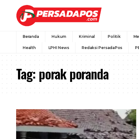
Beranda
Hukum
Kriminal
Politik
Me
Health
LPHI News
Redaksi PersadaPos
P
Tag:
porak poranda