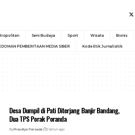
tropolitan
Seni Budaya
Sport
Wisata
Bisnis
EDOMAN PEMBERITAAN MEDIA SIBER
Kode Etik Jurnalisitik
Desa Dumpil di Pati Diterjang Banjir Bandang,
Dua TPS Porak Poranda
By
Prasetyo Persada
2 tahun ago