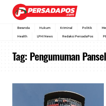
Beranda
Hukum
Kriminal
Politik
Me
Health
LPHI News
Redaksi PersadaPos
P
Tag:
Pengumuman Panse