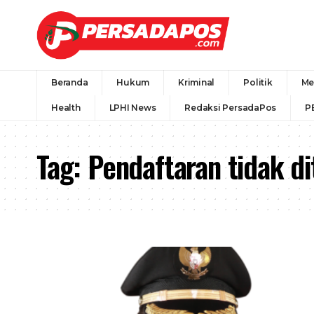
Beranda
Hukum
Kriminal
Politik
Me
Health
LPHI News
Redaksi PersadaPos
P
Tag:
Pendaftaran tidak d