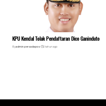
KPU Kendal Tolak Pendaftaran Dico Ganinduto
By
admin persadapos
2 tahun ago