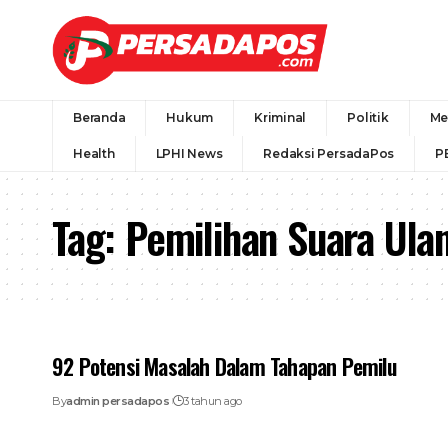
Beranda
Hukum
Kriminal
Politik
Me
Health
LPHI News
Redaksi PersadaPos
P
Tag:
Pemilihan Suara Ula
92 Potensi Masalah Dalam Tahapan Pemilu
By
admin persadapos
3 tahun ago