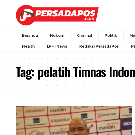
Beranda
Hukum
Kriminal
Politik
Me
Health
LPHI News
Redaksi PersadaPos
P
Tag:
pelatih Timnas Indon