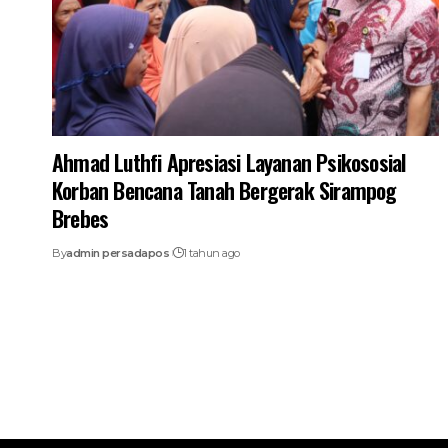
Ahmad Luthfi Apresiasi Layanan Psikososial
Korban Bencana Tanah Bergerak Sirampog
Brebes
By
admin persadapos
1 tahun ago