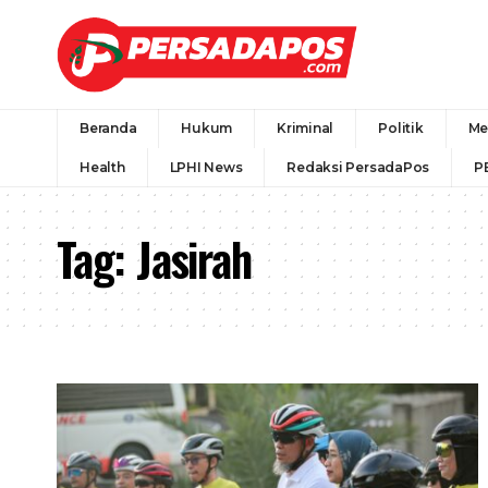
Beranda
Hukum
Kriminal
Politik
Me
Health
LPHI News
Redaksi PersadaPos
P
Tag:
Jasirah