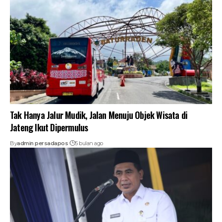
Tak Hanya Jalur Mudik, Jalan Menuju Objek Wisata di
Jateng Ikut Dipermulus
By
admin persadapos
5 bulan ago