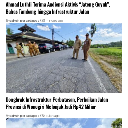
Ahmad Luthfi Terima Audiensi Aktivis “Jateng Guyub”,
Bahas Tambang hingga Infrastruktur Jalan
By
admin persadapos
3 minggu ago
Dongkrak Infrastruktur Perbatasan, Perbaikan Jalan
Provinsi di Wonogiri Melonjak Jadi Rp42 Miliar
By
admin persadapos
2 bulan ago