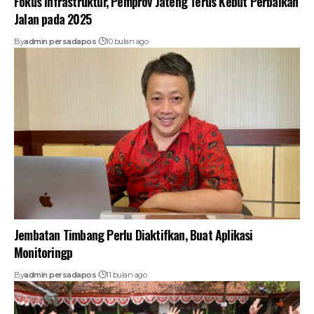
Fokus Infrastruktur, Pemprov Jateng Terus Kebut Perbaikan
Jalan pada 2025
By
admin persadapos
10 bulan ago
Jembatan Timbang Perlu Diaktifkan, Buat Aplikasi
Monitoringp
By
admin persadapos
11 bulan ago