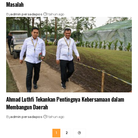
Masalah
By
admin persadapos
1 tahun ago
Ahmad Luthfi Tekankan Pentingnya Kebersamaan dalam
Membangun Daerah
By
admin persadapos
1 tahun ago
1
2