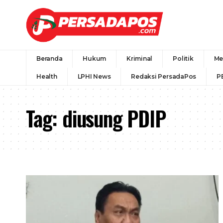
Beranda
Hukum
Kriminal
Politik
Me
Health
LPHI News
Redaksi PersadaPos
P
Tag:
diusung PDIP