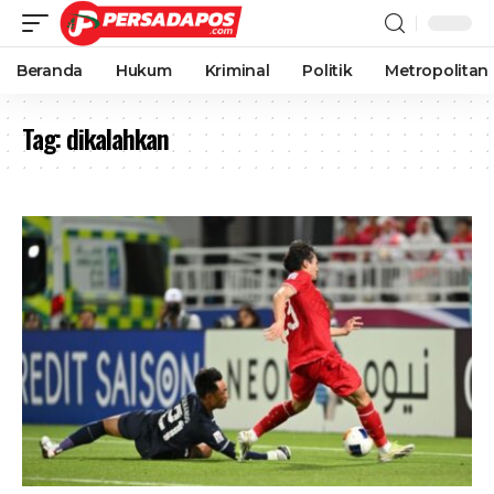
Beranda
Hukum
Kriminal
Politik
Metropolitan
Tag:
dikalahkan