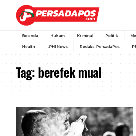
Beranda
Hukum
Kriminal
Politik
Me
Health
LPHI News
Redaksi PersadaPos
P
Tag:
berefek mual