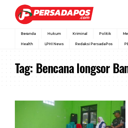
Beranda
Hukum
Kriminal
Politik
Me
Health
LPHI News
Redaksi PersadaPos
P
Tag:
Bencana longsor Ban