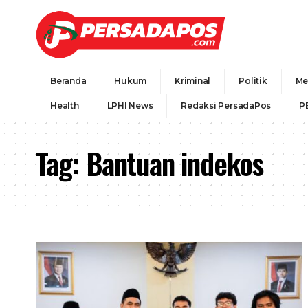
Beranda
Hukum
Kriminal
Politik
Me
Health
LPHI News
Redaksi PersadaPos
P
Tag:
Bantuan indekos