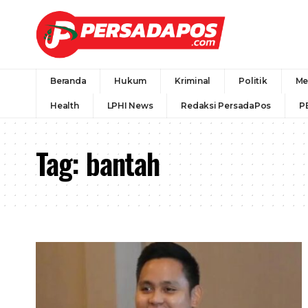
Beranda
Hukum
Kriminal
Politik
Me
Health
LPHI News
Redaksi PersadaPos
P
Tag:
bantah