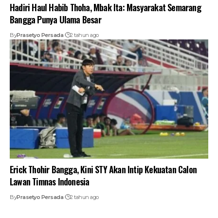
Hadiri Haul Habib Thoha, Mbak Ita: Masyarakat Semarang
Bangga Punya Ulama Besar
By
Prasetyo Persada
2 tahun ago
Erick Thohir Bangga, Kini STY Akan Intip Kekuatan Calon
Lawan Timnas Indonesia
By
Prasetyo Persada
2 tahun ago