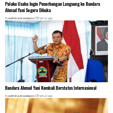
Pelaku Usaha Ingin Penerbangan Langsung ke Bandara
Ahmad Yani Segera Dibuka
By
admin persadapos
1 tahun ago
Bandara Ahmad Yani Kembali Berstatus Internasional
By
admin persadapos
1 tahun ago