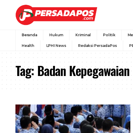
Beranda
Hukum
Kriminal
Politik
Me
Health
LPHI News
Redaksi PersadaPos
P
Tag:
Badan Kepegawaian 