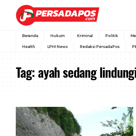
Beranda
Hukum
Kriminal
Politik
Me
Health
LPHI News
Redaksi PersadaPos
P
Tag:
ayah sedang lindung