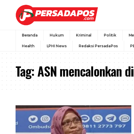
Beranda
Hukum
Kriminal
Politik
Me
Health
LPHI News
Redaksi PersadaPos
P
Tag:
ASN mencalonkan di