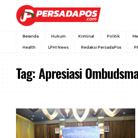
Beranda
Hukum
Kriminal
Politik
Me
Health
LPHI News
Redaksi PersadaPos
P
Tag:
Apresiasi Ombudsm