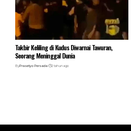
Takbir Keliling di Kudus Diwarnai Tawuran,
Seorang Meninggal Dunia
By
Prasetyo Persada
2 tahun ago