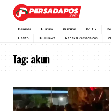
Beranda
Hukum
Kriminal
Politik
Me
Health
LPHI News
Redaksi PersadaPos
P
Tag:
akun