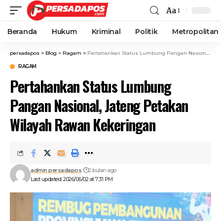
Aa
Beranda
Hukum
Kriminal
Politik
Metropolitan
persadapos
>
Blog
>
Ragam
>
Pertahankan Status Lumbung Pangan Nasional, Jateng Petakan Wilayah Rawan Kekeringan
RAGAM
Pertahankan Status Lumbung
Pangan Nasional, Jateng Petakan
Wilayah Rawan Kekeringan
admin persadapos
2 bulan ago
Last updated: 2026/06/02 at 7:31 PM